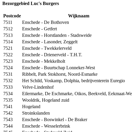
Bezorggebied Luc's Burgers
Postcode
Wijknaam
7511
Enschede - De Bothoven
7512
Enschede - Getfert
7513
Enschede - Horstlanden - Stadsweide
7514
Enschede - Lasonder, Zeggelt
7521
Enschede - Twekkelerveld
7522
Enschede - Drienerveld - T.H.T.
7523
Enschede - Mekkelholt
7524
Enschede - Buurtschap Lonneker-West
7531
Ribbelt, Park Stokhorst, Noord-Esmarke
7532
Het Schild, Voskamp, Dolphia, bedrijventerein Euregio
7533
Velve-Lindenhof
7534
Eilermarke, De Eschmarke, Oikos, Beekveld, Eekmaat-We
7535
Wooldrik, Hogeland zuid
7541
Hogeland
7542
Stroinkslanden
7543
Enschede - Boswinkel - De Braker
7544
Enschede - Wesselerbrink