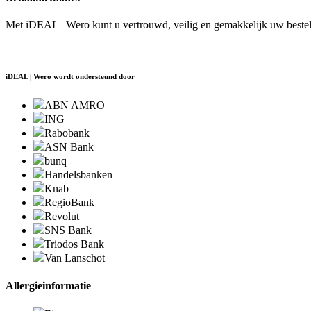
Met iDEAL | Wero kunt u vertrouwd, veilig en gemakkelijk uw bestell
iDEAL | Wero wordt ondersteund door
ABN AMRO
ING
Rabobank
ASN Bank
bunq
Handelsbanken
Knab
RegioBank
Revolut
SNS Bank
Triodos Bank
Van Lanschot
Allergieinformatie