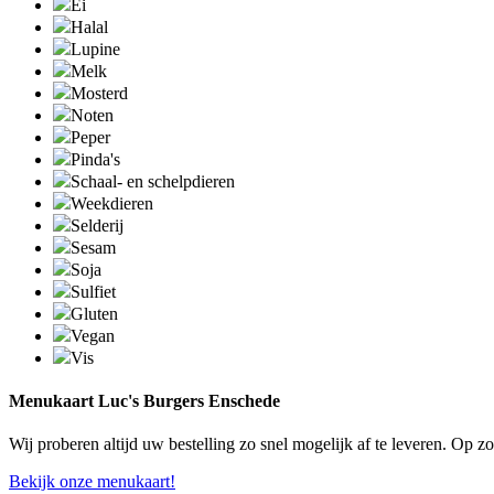
Ei
Halal
Lupine
Melk
Mosterd
Noten
Peper
Pinda's
Schaal- en schelpdieren
Weekdieren
Selderij
Sesam
Soja
Sulfiet
Gluten
Vegan
Vis
Menukaart Luc's Burgers Enschede
Wij proberen altijd uw bestelling zo snel mogelijk af te leveren. Op 
Bekijk onze menukaart!